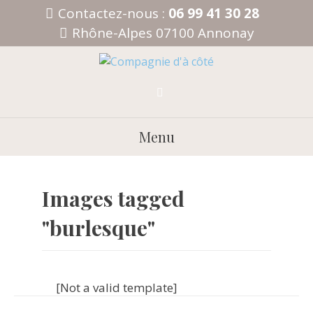
Aller
Contactez-nous :
06 99 41 30 28
au
Rhône-Alpes 07100 Annonay
contenu
Menu
Images tagged
"burlesque"
[Not a valid template]