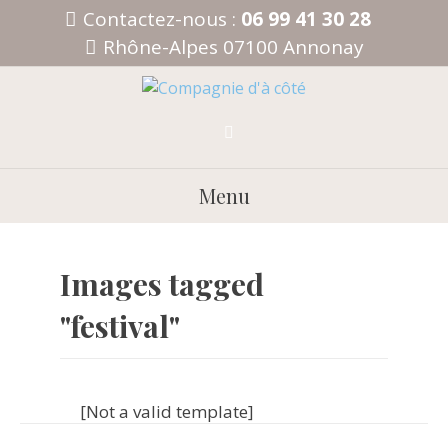
Aller
Contactez-nous :
06 99 41 30 28
au
Rhône-Alpes 07100 Annonay
contenu
Menu
Images tagged
"festival"
[Not a valid template]