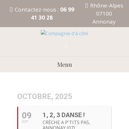
Aller
Rhône-Alpes
Contactez-nous :
06 99
au
07100
contenu
41 30 28
Annonay
Menu
OCTOBRE, 2025
09
1, 2, 3 DANSE !
CRÈCHE A P'TITS PAS,
OCT
ANNONAY (07)