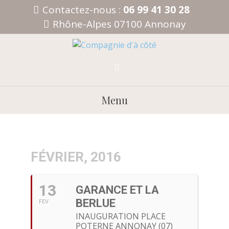
Aller
Contactez-nous :
06 99 41 30 28
au
Rhône-Alpes 07100 Annonay
contenu
Menu
FÉVRIER, 2016
13
GARANCE ET LA
BERLUE
FEV
INAUGURATION PLACE
POTERNE ANNONAY (07)