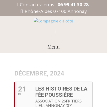
Aller
Contactez-nous :
06 99 41 30 28
au
Rhône-Alpes 07100 Annonay
contenu
Menu
DÉCEMBRE, 2024
21
LES HISTOIRES DE LA
FÉE POUSSIÈRE
DÉC
ASSOCIATION 26FK TIERS
LIEU, ANNONAY (07)