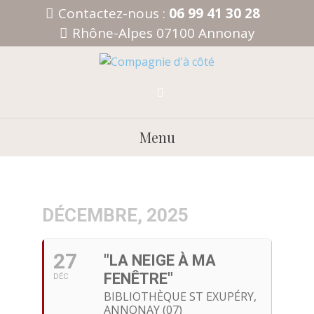
Aller
Contactez-nous :
06 99 41 30 28
au
Rhône-Alpes 07100 Annonay
contenu
Menu
DÉCEMBRE, 2025
27
"LA NEIGE À MA
FENÊTRE"
DÉC
BIBLIOTHÈQUE ST EXUPÉRY,
ANNONAY (07)