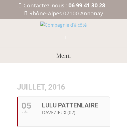
Aller
Contactez-nous :
06 99 41 30 28
au
Rhône-Alpes 07100 Annonay
contenu
Menu
JUILLET, 2016
05
LULU PATTENLAIRE
DAVEZIEUX (07)
JUL