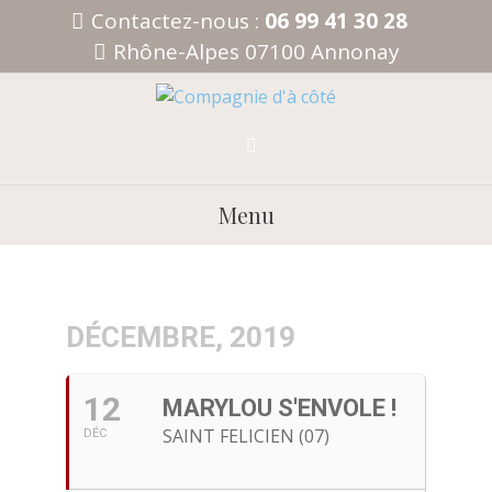
Aller
Contactez-nous :
06 99 41 30 28
au
Rhône-Alpes 07100 Annonay
contenu
Menu
DÉCEMBRE, 2019
12
MARYLOU S'ENVOLE !
SAINT FELICIEN (07)
DÉC