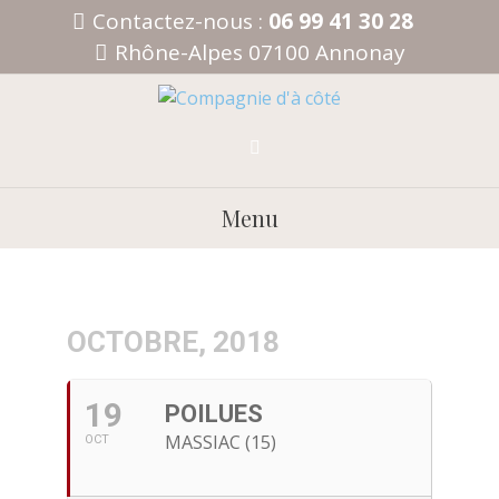
Aller
Contactez-nous :
06 99 41 30 28
au
Rhône-Alpes 07100 Annonay
contenu
Menu
OCTOBRE, 2018
19
POILUES
MASSIAC (15)
OCT