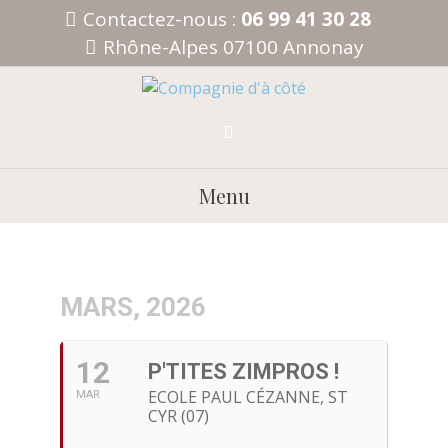
Aller
Contactez-nous :
06 99 41 30 28
au
Rhône-Alpes 07100 Annonay
contenu
Menu
MARS, 2026
12
P'TITES ZIMPROS !
ECOLE PAUL CÉZANNE, ST
MAR
CYR (07)